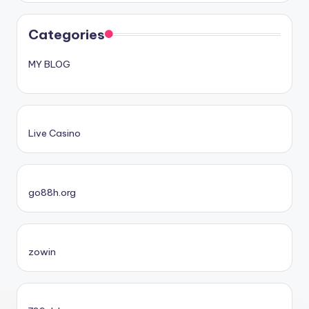
Categories
MY BLOG
Live Casino
go88h.org
zowin