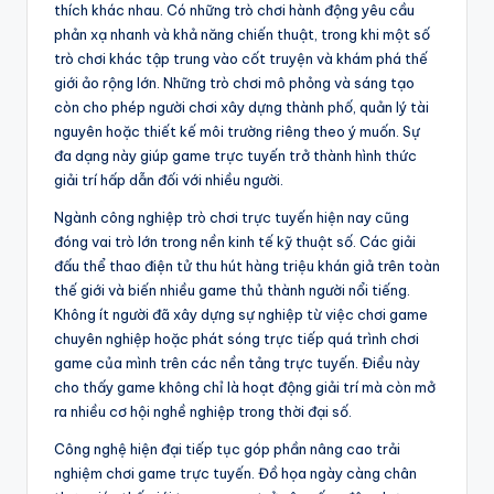
thích khác nhau. Có những trò chơi hành động yêu cầu
phản xạ nhanh và khả năng chiến thuật, trong khi một số
trò chơi khác tập trung vào cốt truyện và khám phá thế
giới ảo rộng lớn. Những trò chơi mô phỏng và sáng tạo
còn cho phép người chơi xây dựng thành phố, quản lý tài
nguyên hoặc thiết kế môi trường riêng theo ý muốn. Sự
đa dạng này giúp game trực tuyến trở thành hình thức
giải trí hấp dẫn đối với nhiều người.
Ngành công nghiệp trò chơi trực tuyến hiện nay cũng
đóng vai trò lớn trong nền kinh tế kỹ thuật số. Các giải
đấu thể thao điện tử thu hút hàng triệu khán giả trên toàn
thế giới và biến nhiều game thủ thành người nổi tiếng.
Không ít người đã xây dựng sự nghiệp từ việc chơi game
chuyên nghiệp hoặc phát sóng trực tiếp quá trình chơi
game của mình trên các nền tảng trực tuyến. Điều này
cho thấy game không chỉ là hoạt động giải trí mà còn mở
ra nhiều cơ hội nghề nghiệp trong thời đại số.
Công nghệ hiện đại tiếp tục góp phần nâng cao trải
nghiệm chơi game trực tuyến. Đồ họa ngày càng chân