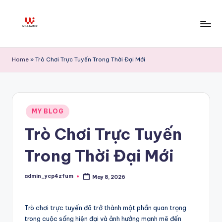
Skip
to
W
content
ill
Home
»
Trò Chơi Trực Tuyến Trong Thời Đại Mới
ia
m
K
Posted
MY BLOG
in
z
Trò Chơi Trực Tuyến
Trong Thời Đại Mới
admin_ycp4zfum
May 8, 2026
Posted
by
Trò chơi trực tuyến đã trở thành một phần quan trọng
trong cuộc sống hiện đại và ảnh hưởng mạnh mẽ đến