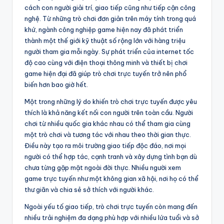
cách con người giải trí, giao tiếp cũng như tiếp cận công
nghệ. Từ những trò chơi đơn giản trên máy tính trong quá
khứ, ngành công nghiệp game hiện nay đã phát triển
thành một thế giới kỹ thuật số rộng lớn với hàng triệu
người tham gia mỗi ngày. Sự phát triển của internet tốc
độ cao cùng với điện thoại thông minh và thiết bị chơi
game hiện đại đã giúp trò chơi trực tuyến trở nên phổ
biến hơn bao giờ hết.
Một trong những lý do khiến trò chơi trực tuyến được yêu
thích là khả năng kết nối con người trên toàn cầu. Người
chơi từ nhiều quốc gia khác nhau có thể tham gia cùng
một trò chơi và tương tác với nhau theo thời gian thực.
Điều này tạo ra môi trường giao tiếp độc đáo, nơi mọi
người có thể hợp tác, cạnh tranh và xây dựng tình bạn dù
chưa từng gặp mặt ngoài đời thực. Nhiều người xem
game trực tuyến như một không gian xã hội, nơi họ có thể
thư giãn và chia sẻ sở thích với người khác.
Ngoài yếu tố giao tiếp, trò chơi trực tuyến còn mang đến
nhiều trải nghiệm đa dạng phù hợp với nhiều lứa tuổi và sở